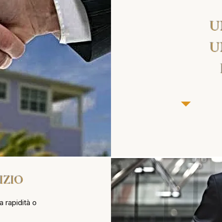
U
U
IZIO
 rapidità o