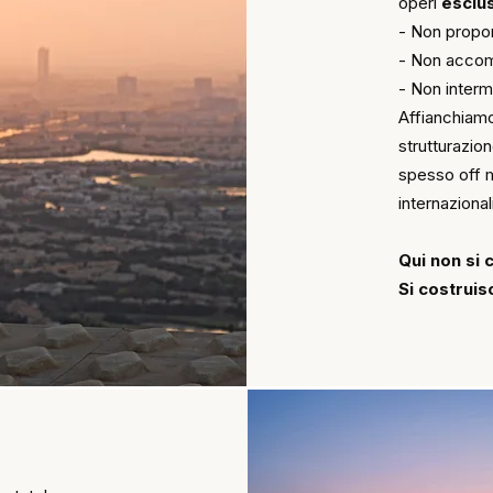
operi
esclu
- Non propo
- Non accom
- Non inter
Affianchiamo
strutturazio
spesso off ma
internazionali
Qui non si 
Si costruis