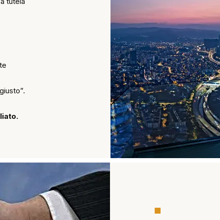
a tutela
nte
giusto”.
iato.