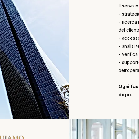
Il serviz
- strategi
- ricerca 
del client
- accesso
- analisi 
- verific
- support
dell’oper
Ogni fas
dopo.
GUIAMO