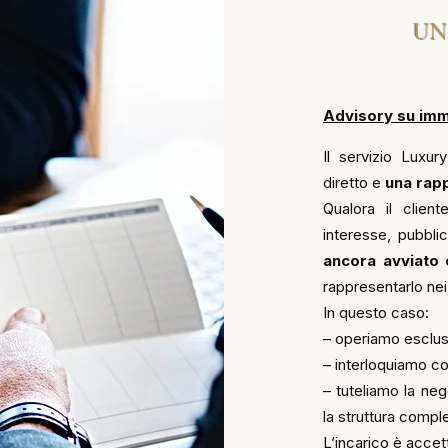
UN
Advisory su immo
Il servizio Lux
diretto e
una rapp
Qualora il clien
interesse, pubbli
ancora avviato c
rappresentarlo nei
In questo caso:
– operiamo esclusi
– interloquiamo co
– tuteliamo la neg
la struttura compl
L’incarico è accet