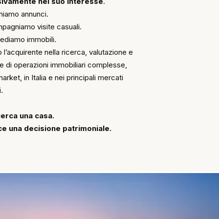
sivamente nel suo interesse
.
niamo annunci.
pagniamo visite casuali.
mediamo immobili.
 l’acquirente nella ricerca, valutazione e
ne di operazioni immobiliari complesse,
rket, in Italia e nei principali mercati
.
cerca una casa.
ce una decisione patrimoniale.