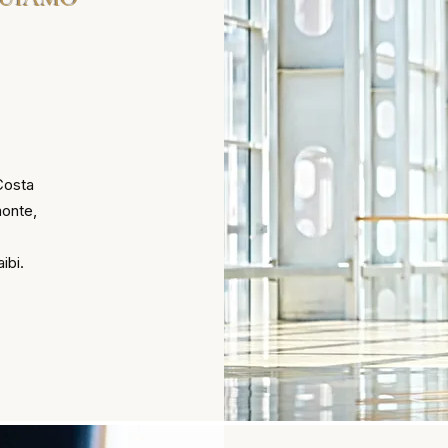
 Costa
onte,
ibi.